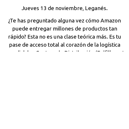
Jueves 13 de noviembre, Leganés.
¿Te has preguntado alguna vez cómo Amazon
puede entregar millones de productos tan
rápido? Esta no es una clase teórica más. Es tu
pase de acceso total al corazón de la logística
mundial: los Centros de Distribución (Fulfillment
Centers) de Amazon.
Esta Masterclass intensiva desglosará la
complejidad y la tecnología que hay detrás de
cada clic en “Comprar”.
Más información