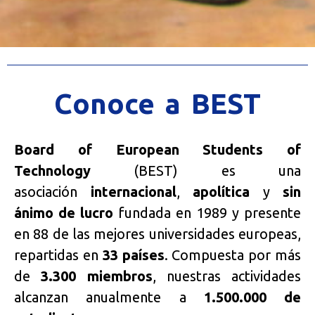
¿Quiénes
Conoce a BEST
somos?
Board of European Students of
Technology
(BEST) es una
asociación
internacional
¡Conócenos!
,
apolítica
y
sin
ánimo de lucro
fundada en 1989 y presente
en 88 de las mejores universidades europeas,
repartidas en
33 países
. Compuesta por más
de
3.300 miembros
, nuestras actividades
alcanzan anualmente a
1.500.000 de